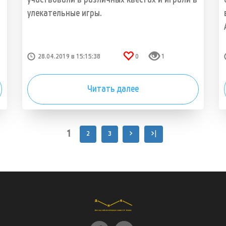
участвовали в различных квестах и играли в
улекательные игры.
28.04.2019 в 15:15:38
0
1
Читать далее
1
2
3
>
>|