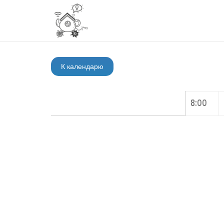
К календарю
8:00