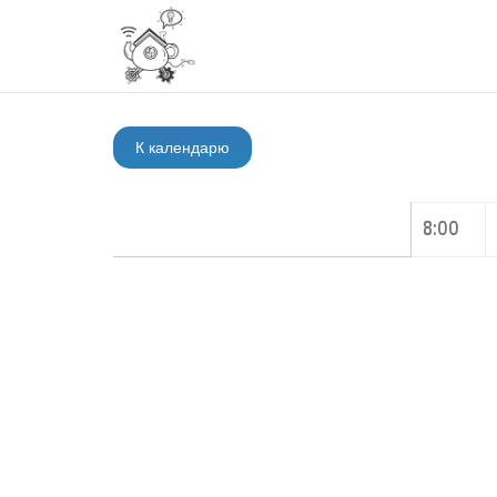
К календарю
8:00