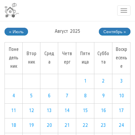
Toggl
navig
« Июль
Август 2025
Сентябрь »
Поне
Воскр
Втор
Сред
Четв
Пятн
Суббо
дель
есень
ник
а
ерг
ица
та
ник
е
1
2
3
4
5
6
7
8
9
10
11
12
13
14
15
16
17
18
19
20
21
22
23
24