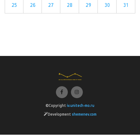
25
26
27
28
29
30
31
©Copyright
iv.unitech-mo.ru
Development
shemenev.com